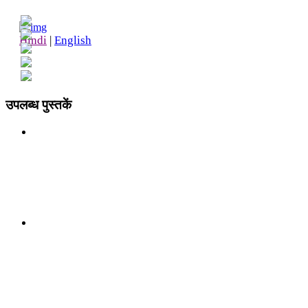
19
19
17
20
21
Hindi
|
English
उपलब्ध पुस्तकें