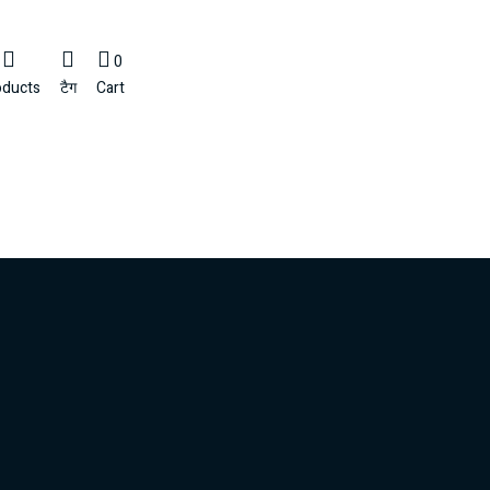
0
oducts
टैग
Cart