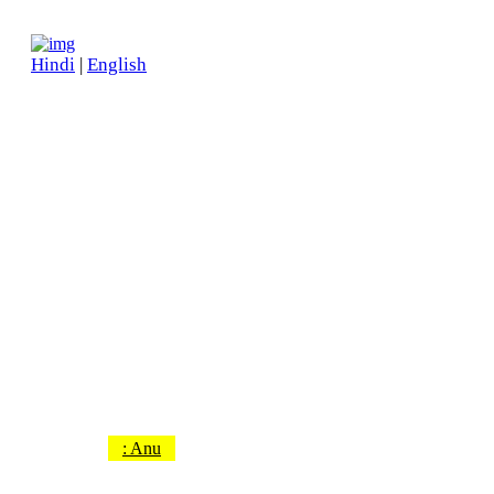
Hindi
|
English
एक मीठी उलझन
मीठी सी उलझन में उलझा ये दिल, कभी खुशियों की चाह में थम जात
21 Views
Time : 1 Min
All Right Reserved
: Anu