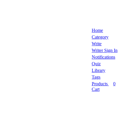
Home
Category
Write
Writer Sign In
Notifications
Quiz
Library
Tags
Products
0
Cart