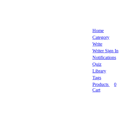
Home
Category
Write
Writer Sign In
Notifications
Quiz
Library
Tags
Products
0
Cart