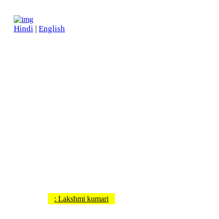
Hindi
|
English
( इश्क़ की ) एक मीठी सी उलझन
इश्क़ की है एक मीठी सी उलझन
18 Views
Time : 1
All Right Reserved
: Lakshmi kumari